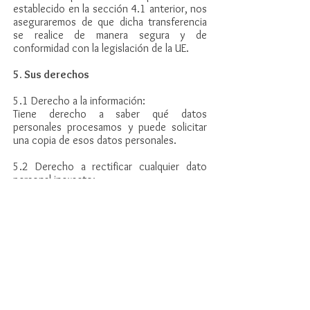
establecido en la sección 4.1 anterior, nos
aseguraremos de que dicha transferencia
se realice de manera segura y de
conformidad con la legislación de la UE.
5. Sus derechos
5.1 Derecho a la información:
Tiene derecho a saber qué datos
personales procesamos y puede solicitar
una copia de esos datos personales.
5.2 Derecho a rectificar cualquier dato
personal inexacto:
En caso de que alguno de los datos
personales relacionados con usted sea
inexacto, tiene derecho a solicitar que lo
rectifiquemos.
5.3 Derecho a borrado:
Tiene derecho a que sus datos personales
sean borrados de nuestros sistemas en
ciertos casos. Puede solicitarnos que